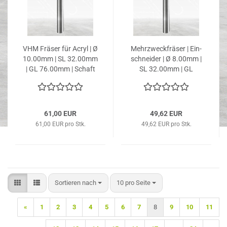
VHM Frä­ser für Acryl | Ø
Mehr­zweck­frä­ser | Ein­
10.00mm | SL 32.00mm
schnei­der | Ø 8.00mm |
| GL 76.00mm | Schaft
SL 32.00mm | GL
Ø 10.00mm
64.00mm | Schaft Ø
8.00mm
61,00 EUR
49,62 EUR
61,00 EUR pro Stk.
49,62 EUR pro Stk.
Sortieren nach
pro Seite
Sortieren nach
10 pro Seite
«
1
2
3
4
5
6
7
8
9
10
11