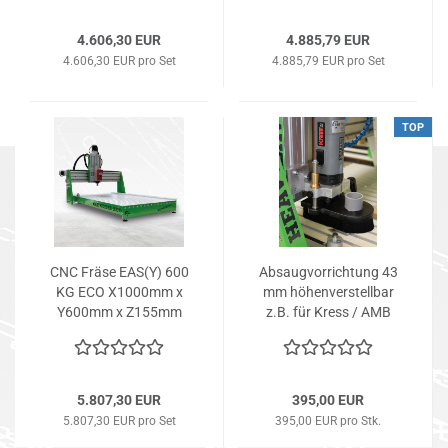
4.606,30 EUR
4.885,79 EUR
4.606,30 EUR pro Set
4.885,79 EUR pro Set
TOP
CNC Fräse EAS(Y) 600
Ab­saug­vor­rich­tung 43
KG ECO X1000mm x
mm hö­hen­ver­stell­bar
Y600mm x Z155mm
z.B. für Kress / AMB
Mo­to­ren.
5.807,30 EUR
395,00 EUR
5.807,30 EUR pro Set
395,00 EUR pro Stk.