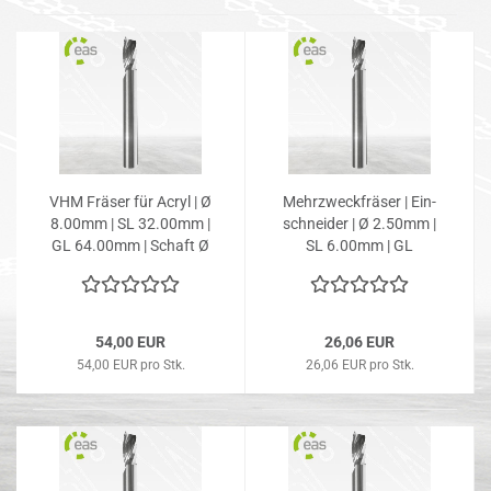
VHM Frä­ser für Acryl | Ø
Mehr­zweck­frä­ser | Ein­
8.00mm | SL 32.00mm |
schnei­der | Ø 2.50mm |
GL 64.00mm | Schaft Ø
SL 6.00mm | GL
8.00mm
50.00mm | Schaft Ø
6.00mm
54,00 EUR
26,06 EUR
54,00 EUR pro Stk.
26,06 EUR pro Stk.