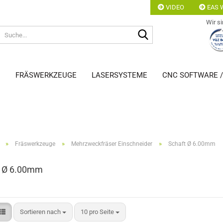
VIDEO
EAS W
Wir si
Suche...
N
FRÄSWERKZEUGE
LASERSYSTEME
CNC SOFTWARE 
»
»
»
Fräswerkzeuge
Mehrzweckfräser Einschneider
Schaft Ø 6.00mm
t Ø 6.00mm
Sortieren nach
pro Seite
Sortieren nach
10 pro Seite