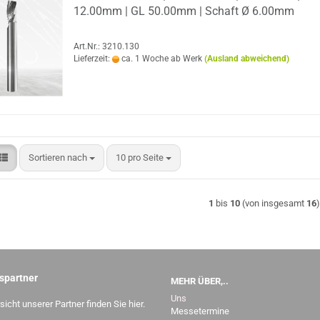
12.00mm | GL 50.00mm | Schaft Ø 6.00mm
Art.Nr.: 3210.130
Lieferzeit:
ca. 1 Woche ab Werk
(Ausland abweichend)
Sortieren nach
pro Seite
Sortieren nach
10 pro Seite
1
bis
10
(von insgesamt
16
spartner
MEHR ÜBER,..
Uns
sicht unserer Partner finden Sie
hier.
Messetermine