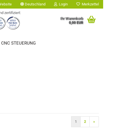
ebsite
Deutschland
Login
Merkzettel
nd zertifiziert:
Ihr Warenkorb
0,00 EUR
/ CNC STEUERUNG
1
2
»