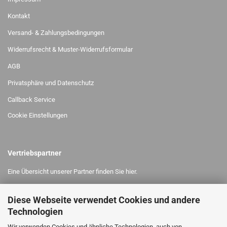
Kontakt
Versand- & Zahlungsbedingungen
Widerrufsrecht & Muster-Widerrufsformular
AGB
Privatsphäre und Datenschutz
Callback Service
Cookie Einstellungen
Vertriebspartner
Eine Übersicht unserer Partner finden Sie
hier.
Diese Webseite verwendet Cookies und andere
MEHR ÜBER,..
Technologien
Uns
Messetermine
Wir verwenden Cookies und ähnliche Technologien, auch von