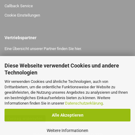
Callback Service
Cookie Einstellungen
Vertriebspartner
Eine Übersicht unserer Partner finden Sie
hier.
Diese Webseite verwendet Cookies und andere
MEHR ÜBER,..
Technologien
Uns
Messetermine
Wir verwenden Cookies und ähnliche Technologien, auch von
News
Drittanbietern, um die ordentliche Funktionsweise der Website zu
EAS Maschinen
a
uf Youtube
gewährleisten, die Nutzung unseres Angebotes zu analysieren und Ihnen
ein bestmögliches Einkaufserlebnis bieten zu können. Weitere
Informationen finden Sie in unserer
Datenschutzerklärung
.
Alle Akzeptieren
Vertrag widerrufen
Weitere Informationen
Webshop erstellen
mit Gambio.de © 2026