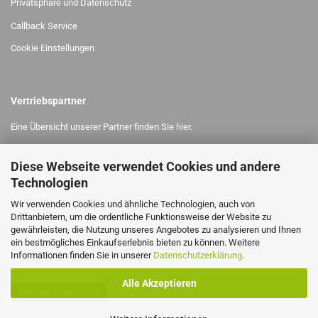
Privatsphäre und Datenschutz
Callback Service
Cookie Einstellungen
Vertriebspartner
Eine Übersicht unserer Partner finden Sie
hier.
Diese Webseite verwendet Cookies und andere
MEHR ÜBER,..
Technologien
Uns
Messetermine
Wir verwenden Cookies und ähnliche Technologien, auch von
News
Drittanbietern, um die ordentliche Funktionsweise der Website zu
EAS Maschinen
a
uf Youtube
gewährleisten, die Nutzung unseres Angebotes zu analysieren und Ihnen
ein bestmögliches Einkaufserlebnis bieten zu können. Weitere
Informationen finden Sie in unserer
Datenschutzerklärung
.
Alle Akzeptieren
Vertrag widerrufen