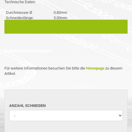
Technische Daten:
Durchmesser Ø
0.80mm
Schneidenlänge:
5.00mm
Gesamtlänge:
38.00mm
Schaft Ø
3,175mm
Kundenrezensionen
Für weitere Informationen besuchen Sie bitte die
Homepage
zu diesem
Artikel.
ANZAHL
ANZAHL SCHNEIDEN
SCHNEIDEN