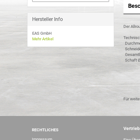
Besc
Hersteller Info
Der Allro
EAS GmbH
Technisc
Mehr Artikel
Durchme
Schneid
Gesamtl
Schaft 
Für weite
Vertrieb
RECHTLICHES
Impressum
Eine Über