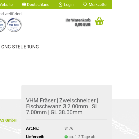
ebsite
Deutschland
Login
Merkzettel
nd zertifiziert:
Ihr Warenkorb
0,00 EUR
/ CNC STEUERUNG
VHM Frä­ser | Zwei­schnei­der |
Fisch­schwanz Ø 2.00mm | SL
7.00mm | GL 38.00mm
AS GmbH
Art.Nr.:
3176
Lieferzeit:
ca. 1-2 Tage ab