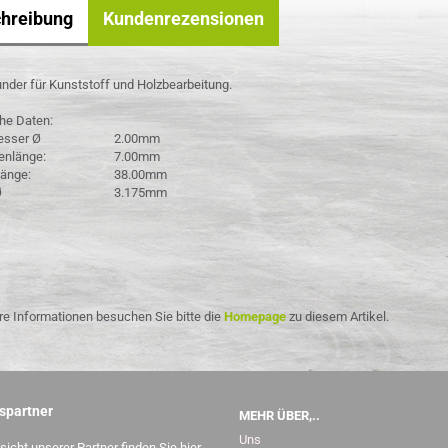
hreibung
Kundenrezensionen
under für Kunststoff und Holzbearbeitung.
he Daten:
sser Ø
2.00mm
enlänge:
7.00mm
änge:
38.00mm
Ø
3.175mm
re Informationen besuchen Sie bitte die
Homepage
zu diesem Artikel.
spartner
MEHR ÜBER,..
Uns
sicht unserer Partner finden Sie
hier.