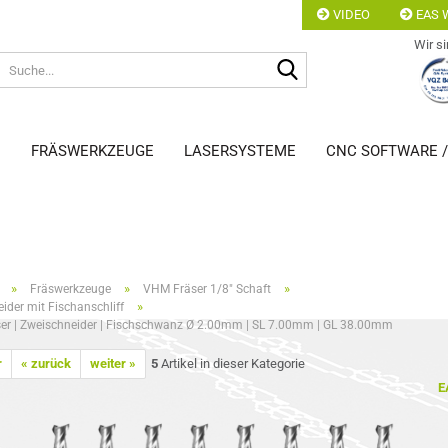
VIDEO
EAS W
Wir si
Suche...
N
FRÄSWERKZEUGE
LASERSYSTEME
CNC SOFTWARE 
»
»
»
Fräswerkzeuge
VHM Fräser 1/8" Schaft
»
ider mit Fischanschliff
er | Zweischneider | Fischschwanz Ø 2.00mm | SL 7.00mm | GL 38.00mm
r
« zurück
weiter »
5
Artikel in dieser Kategorie
E